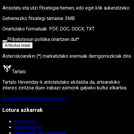
Arrastatu eta utzi fitxategia hemen, edo egin klik aukeratzeko
Gehienezko fitxategi tamaina: 3MB
Onartutako formatuak: PDF, DOC, DOCX, TXT
Pribatutasun politika onartzen dut
*
Artikulua bidali
Asteriskoarekin (*) markatutako eremuak derrigorrezkoak dira.
Tartalo
Tartalo Hevenday-k antolatutako ekitaldia da, artearekiko
interes zintzoa duen irabazi-asmorik gabeko kultur elkartea.
hevenday@tartalogasteiz.com
Lotura azkarrak
Hevenday
Antolatzailea
Babesleak eta bazkideak