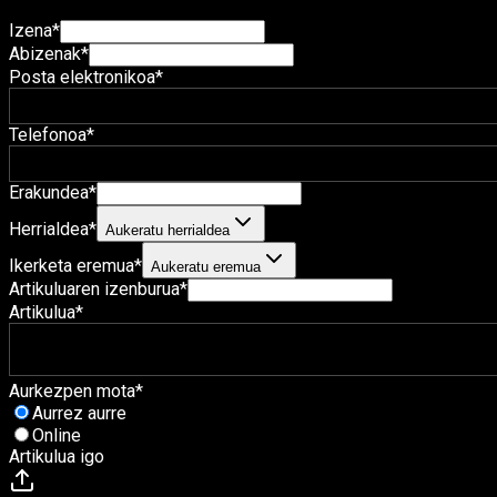
Izena
*
Abizenak
*
Posta elektronikoa
*
Telefonoa
*
Erakundea
*
Herrialdea
*
Aukeratu herrialdea
Ikerketa eremua
*
Aukeratu eremua
Artikuluaren izenburua
*
Artikulua
*
Aurkezpen mota
*
Aurrez aurre
Online
Artikulua igo