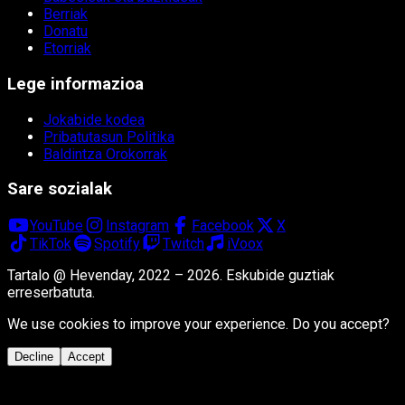
Berriak
Donatu
Etorriak
Lege informazioa
Jokabide kodea
Pribatutasun Politika
Baldintza Orokorrak
Sare sozialak
YouTube
Instagram
Facebook
X
TikTok
Spotify
Twitch
iVoox
Tartalo @ Hevenday, 2022 – 2026. Eskubide guztiak
erreserbatuta.
We use cookies to improve your experience. Do you accept?
Decline
Accept