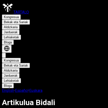
TARTALO
Kongresua
Bekak eta Sariak
Aldizkaria
Jarduerak
Lehiaketak
Bloga
Kongresua
Bekak eta Sariak
Aldizkaria
Jarduerak
Lehiaketak
Bloga
English
·
Español
·
Euskara
Artikulua Bidali